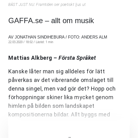
BÄST JUST NU: Framtiden ser poetiskt ljus ut
GAFFA.se – allt om musik
AV JONATHAN SINDIHEBURA / FOTO: ANDERS ALM
22.03.2020 / 18:02 /
Lästid: 1 min
Mattias Alkberg –
Första Språket
Kanske låter man sig alldeles för lätt
påverkas av det vibrerande omslaget till
denna singel, men vad gör det? Hopp och
förhoppningar skiner lika mycket genom
himlen på bilden som landskapet
kompositionerna bildar. Allt byggs med