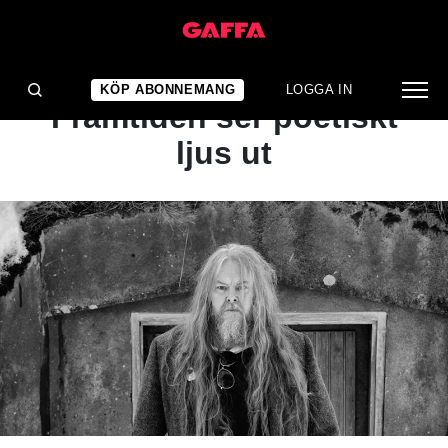
ARTIKEL
BÄST JUST NU:
KÖP ABONNEMANG
LOGGA IN
Framtiden ser poetiskt
ljus ut