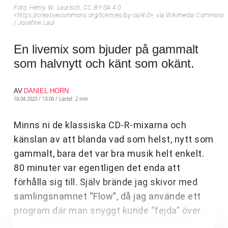
Foto: Henry W. Laurisch, CC BY-SA 4.0
<https://creativecommons.org/licenses/by-sa/4.0>, via Wikimedia Commons
/ Josefine Laul
En livemix som bjuder på gammalt
som halvnytt och känt som okänt.
AV
DANIEL HORN
18.04.2023 / 13:00 /
Lästid: 2 min
Minns ni de klassiska CD-R-mixarna och
känslan av att blanda vad som helst, nytt som
gammalt, bara det var bra musik helt enkelt.
80 minuter var egentligen det enda att
förhålla sig till. Själv brände jag skivor med
samlingsnamnet “Flow”, då jag använde ett
program där man snyggt kunde “fejda” över