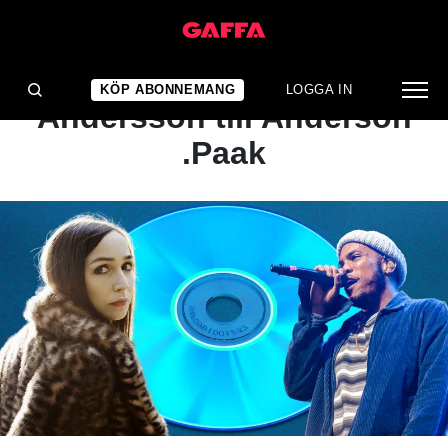
ARTIKEL
POPMIX #4: Från Maria
KÖP ABONNEMANG
LOGGA IN
Andersson till Anderson
.Paak