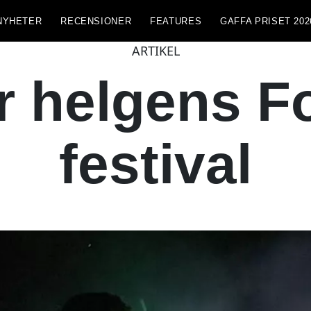
NYHETER
RECENSIONER
FEATURES
GAFFA PRISET 202
ARTIKEL
r helgens F
festival