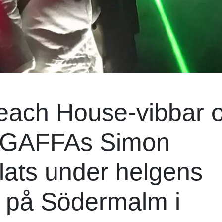
each House-vibbar 
. GAFFAs Simon
lats under helgens
l på Södermalm i