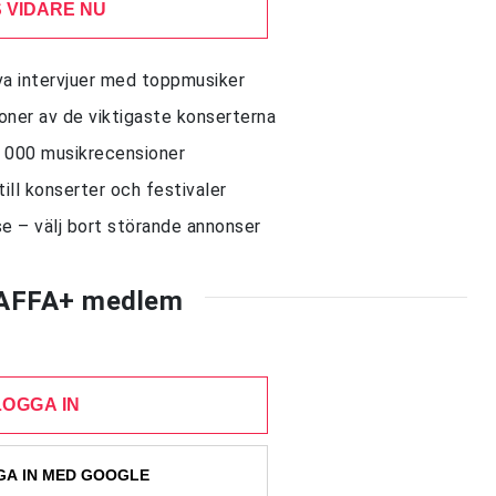
 VIDARE NU
siva intervjuer med toppmusiker
sioner av de viktigaste konserterna
10 000 musikrecensioner
till konserter och festivaler
e – välj bort störande annonser
AFFA+ medlem
LOGGA IN
A IN MED GOOGLE