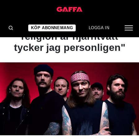
INTERVJU
Kvelertak: "Organiserad
KÖP ABONNEMANG
LOGGA IN
religion är hjärntvätt
tycker jag personligen"