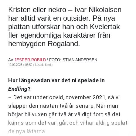
Kristen eller nekro – Ivar Nikolaisen
har alltid varit en outsider. På nya
plattan utforskar han och Kvelertak
fler egendomliga karaktärer från
hembygden Rogaland.
AV
JESPER ROBILD
/ FOTO: STIAN ANDERSEN
12.09.2023 / 08:50 /
Lästid: 6 min
Hur längesedan var det ni spelade in
Endling
?
– Det var under covid, november 2021, så vi
släpper den nästan två år senare. När man
börjar bli vuxen går två år väldigt fort så det
känns som det var igår, och vi har aldrig spelat
de nya låtarna