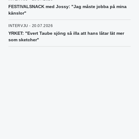
FESTIVALSNACK med Jossy: "Jag måste jobba på mina
känslor"
INTERVJU - 20.07.2026
YRKET: "Evert Taube sjöng så illa att hans låtar lät mer
som sketcher"