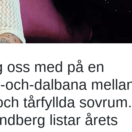
g oss med på en
-och-dalbana mella
och tårfyllda sovrum.
berg listar årets