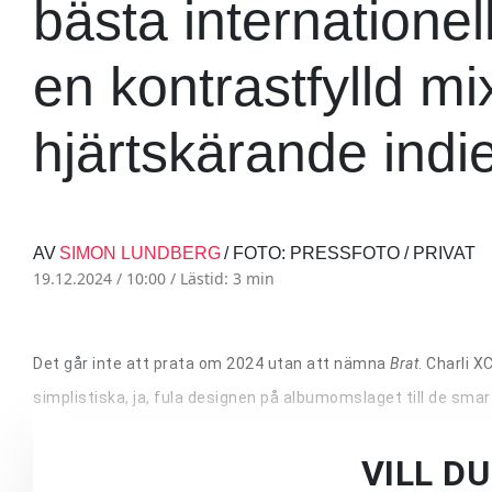
bästa internatione
en kontrastfylld mi
hjärtskärande indi
AV
SIMON LUNDBERG
/ FOTO: PRESSFOTO / PRIVAT
19.12.2024 / 10:00 /
Lästid: 3 min
Det går inte att prata om 2024 utan att nämna
Brat
. Charli 
simplistiska, ja, fula designen på albumomslaget till de smar
VILL D