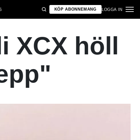
KÖP ABONNEMANG
6
LOGGA IN
 XCX höll
repp"