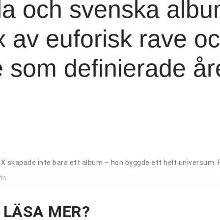
lla och svenska alb
x av euforisk rave o
e som definierade år
XCX skapade inte bara ett album – hon byggde ett helt universum. 
ta
U LÄSA MER?