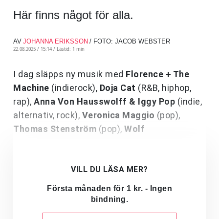
Här finns något för alla.
AV
JOHANNA ERIKSSON
/ FOTO: JACOB WEBSTER
22.08.2025 / 15:14 /
Lästid: 1 min
I dag släpps ny musik med
Florence + The
Machine
(indierock),
Doja Cat
(R&B, hiphop,
rap),
Anna Von Hausswolff & Iggy Pop
(indie,
alternativ, rock),
Veronica Maggio
(pop),
Thomas Stenström
(pop),
Wolf
VILL DU LÄSA MER?
Första månaden för 1 kr. - Ingen
bindning.