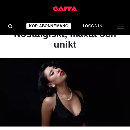
ARTIKEL
BÄST JUST NU:
KÖP ABONNEMANG
LOGGA IN
Nostalgiskt, maxat och
unikt