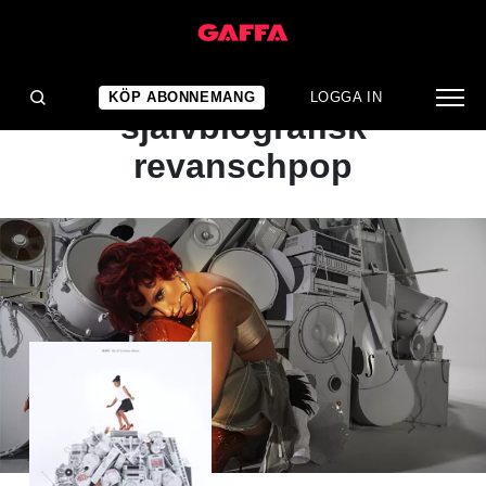
ALBUMRECENSION
Maximalistisk och
KÖP ABONNEMANG
LOGGA IN
självbiografisk
revanschpop