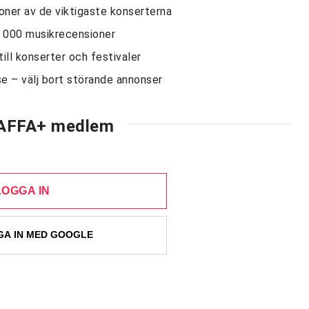
sioner av de viktigaste konserterna
10 000 musikrecensioner
till konserter och festivaler
e – välj bort störande annonser
AFFA+ medlem
LOGGA IN
A IN MED GOOGLE