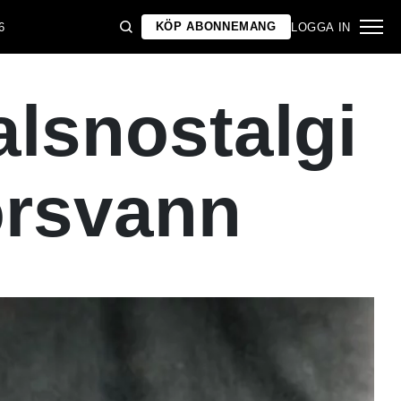
KÖP ABONNEMANG
6
LOGGA IN
lsnostalgi
örsvann