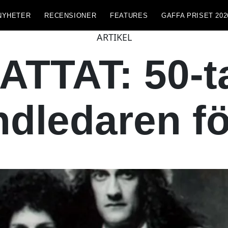
NYHETER
RECENSIONER
FEATURES
GAFFA PRISET 202
ARTIKEL
TAT: 50-ta
ndledaren f