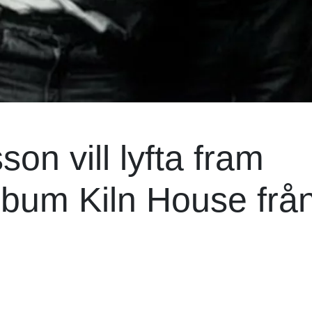
n vill lyfta fram
bum Kiln House frå