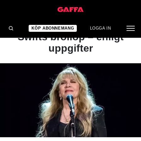
NYHET
Stjärnan uppträder på
KÖP ABONNEMANG
LOGGA IN
Swifts bröllop – enligt
uppgifter