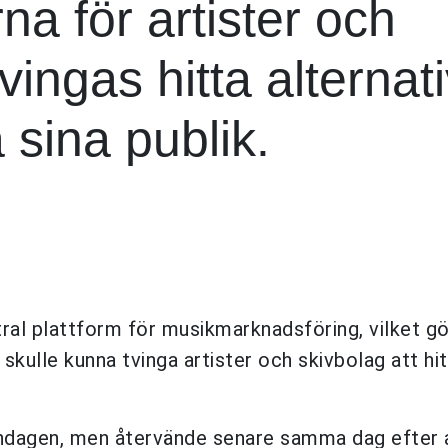
a för artister och
ingas hitta alternat
å sina publik.
tral plattform för musikmarknadsföring, vilket gö
skulle kunna tvinga artister och skivbolag att hit
söndagen, men återvände senare samma dag efter 