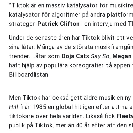
”Tiktok är en massiv katalysator för musiktre
katalysator för algoritmer på andra plattfor
strategen
Patrick Clifton
i en intervju med T
Under de senaste åren har Tiktok blivit ett v
sina låtar. Många av de största musikframgån
trender. Låtar som
Doja Cat
s
Say So
,
Megan 
haft hjälp av populära koreografier på appen 
Billboardlistan.
Men Tiktok har också gett äldre musik en ny
Hill
från 1985 en global hit igen efter att ha 
tiktokare över hela världen. Likaså fick
Flee
publik på Tiktok, mer än 40 år efter att den s