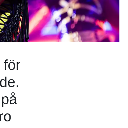
 för
de.
 på
ro