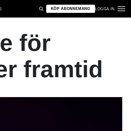
KÖP ABONNEMANG
6
LOGGA IN
e för
r framtid