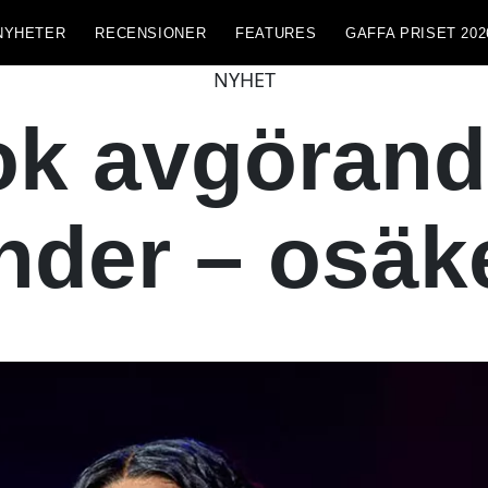
NYHETER
RECENSIONER
FEATURES
GAFFA PRISET 202
NYHET
ok avgörand
nder – osäke