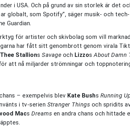
nder i USA. Och på grund av sin storlek är det o
mar globalt, som Spotify”, säger musik- och tech-
he Guardian.
erktyg för artister och skivbolag som vill markna
garna har fått sitt genombrott genom virala Tik
Thee Stallion
s
Savage
och
Lizzo
s
About Damn 
för att nå miljarder strömningar och toppnoterin
 chans – exempelvis blev
Kate Bush
s
Running Up
använts i tv-serien
Stranger Things
och spridits a
twood Mac
s
Dreams
en andra chans och hittade e
läpptes.