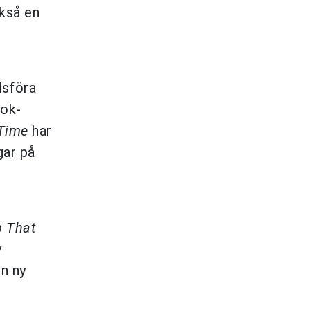
ckså en
dsföra
tok-
Time
har
gar på
 That
v
n ny