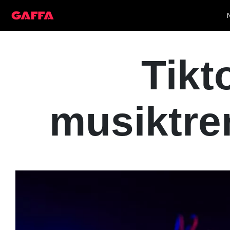
Tikt
musiktre