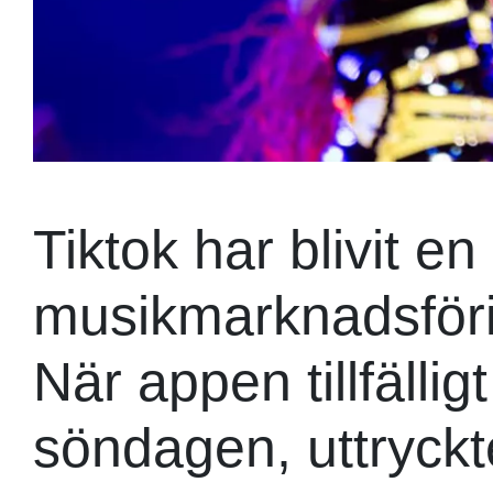
Tiktok har blivit e
musikmarknadsföri
När appen tillfälli
söndagen, uttryck