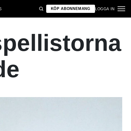
KÖP ABONNEMANG
6
LOGGA IN
pellistorna
de