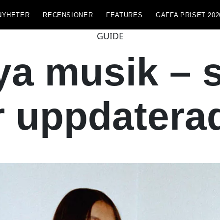
NYHETER
RECENSIONER
FEATURES
GAFFA PRISET 202
GUIDE
a musik – s
r uppdatera