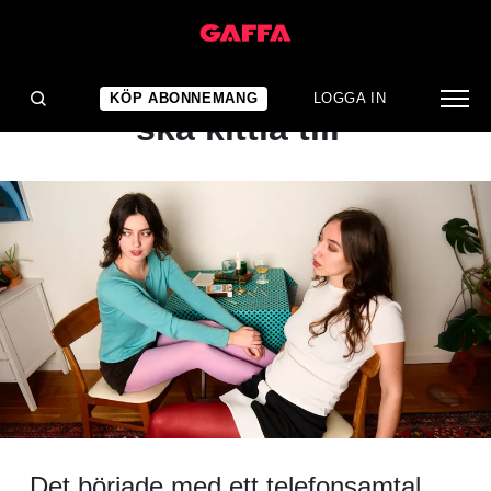
INTERVJU
Sand & Hallander: "Det
KÖP ABONNEMANG
LOGGA IN
ska kittla till"
Det började med ett telefonsamtal