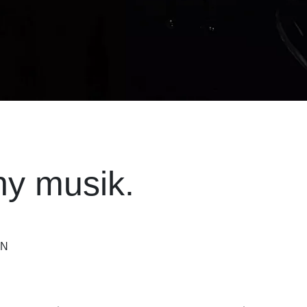
ny musik.
ON