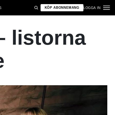
KÖP ABONNEMANG
6
LOGGA IN
 listorna
e