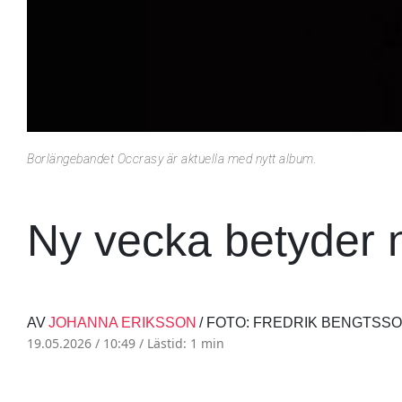
Borlängebandet Occrasy är aktuella med nytt album.
Ny vecka betyder 
AV
JOHANNA ERIKSSON
/ FOTO: FREDRIK BENGTSS
19.05.2026 / 10:49 /
Lästid: 1 min