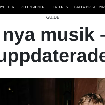
NYHETER
RECENSIONER
FEATURES
GAFFA PRISET 202
GUIDE
nya musik –
uppdaterad