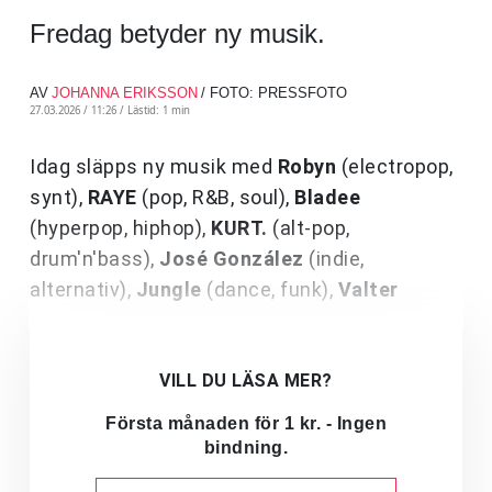
Fredag betyder ny musik.
AV
JOHANNA ERIKSSON
/ FOTO: PRESSFOTO
27.03.2026 / 11:26 /
Lästid: 1 min
Idag släpps ny musik med
Robyn
(electropop,
synt),
RAYE
(pop, R&B, soul),
Bladee
(hyperpop, hiphop),
KURT.
(alt-pop,
drum'n'bass),
José González
(indie,
alternativ),
Jungle
(dance, funk),
Valter
VILL DU LÄSA MER?
Första månaden för 1 kr. - Ingen
bindning.