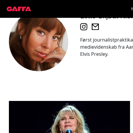
Lotte Skjødt Nie
Først journalistpraktika
medievidenskab fra Aarh
Elvis Presley.