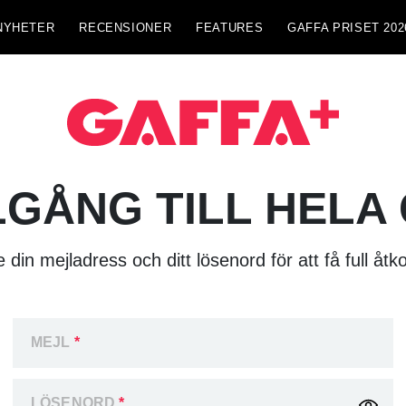
NYHETER
RECENSIONER
FEATURES
GAFFA PRISET 202
LGÅNG TILL HELA
 din mejladress och ditt lösenord för att få full åtk
MEJL
*
LÖSENORD
*