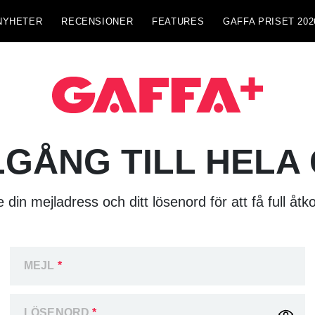
NYHETER
RECENSIONER
FEATURES
GAFFA PRISET 202
LGÅNG TILL HELA
 din mejladress och ditt lösenord för att få full åtk
MEJL
*
LÖSENORD
*