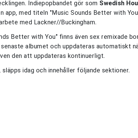
vecklingen. Indiepopbandet gör som
Swedish Ho
n app, med titeln "Music Sounds Better with You"
amarbete med Lackner//Buckingham.
ds Better with You" finns även sex remixade bon
et senaste albumet och uppdateras automatiskt nä
en den att uppdateras kontinuerligt.
läpps idag och innehåller följande sektioner.