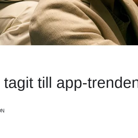
agit till app-trenden
ON