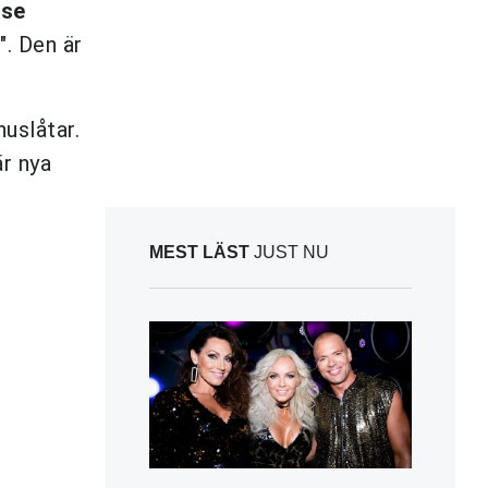
use
. Den är
uslåtar.
r nya
MEST LÄST
JUST NU