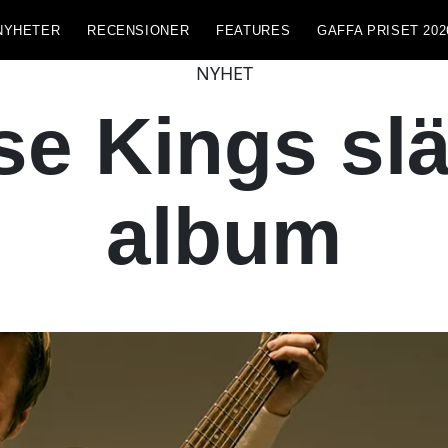
NYHETER
RECENSIONER
FEATURES
GAFFA PRISET 202
NYHET
e Kings sl
album