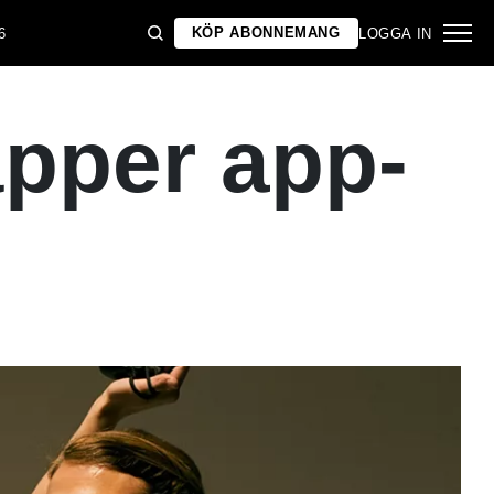
KÖP ABONNEMANG
6
LOGGA IN
äpper app-