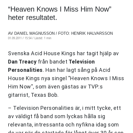
“Heaven Knows I Miss Him Now”
heter resultatet.
AV DANIEL MAGNUSSON / FOTO: HENRIK HALVARSSON
01.09.2011 / 15:54 /
Lästid: 1 min
Svenska Acid House Kings har tagit hjälp av
Dan Treacy
från bandet
Television
Personalities
. Han har lagt sång på Acid
House Kings nya singel "Heaven Knows I Miss
Him Now", som även gästas av TVP:s
gitarrist, Texas Bob.
– Television Personalities är, i mitt tycke, ett
av väldigt få band som lyckas hålla sig
relevanta, intressanta och nyfikna idag som
de var när de startade för långt över 30 år sen,