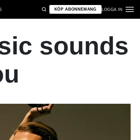
KÖP ABONNEMANG
6
LOGGA IN
sic sounds
ou