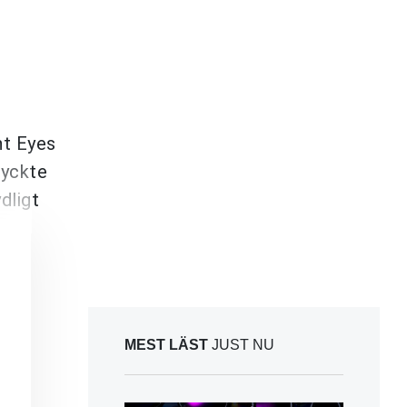
ht Eyes
tyckte
dligt
MEST LÄST
JUST NU