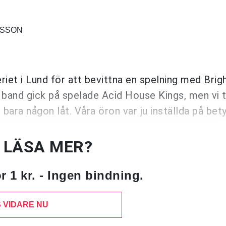
RSSON
riet i Lund för att bevittna en spelning med Brig
band gick på spelade Acid House Kings, men vi 
 bara någon låt. Våra öron var ju inställda på bety
U LÄSA MER?
 1 kr. - Ingen bindning.
 VIDARE NU