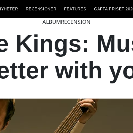
NYHETER
RECENSIONER
FEATURES
GAFFA PRISET 202
ALBUMRECENSION
e Kings: Mu
etter with y