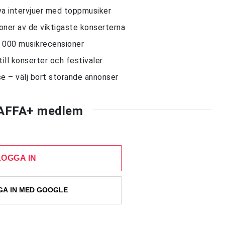
siva intervjuer med toppmusiker
sioner av de viktigaste konserterna
10 000 musikrecensioner
till konserter och festivaler
e – välj bort störande annonser
AFFA+ medlem
LOGGA IN
A IN MED GOOGLE