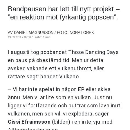
Bandpausen har lett till nytt projekt –
”en reaktion mot fyrkantig popscen”.
AV DANIEL MAGNUSSON / FOTO: NORA LOREK
19.09.2011 / 09:58 /
Lästid: 1 min
I augusti tog popbandet Those Dancing Days
en paus på obestämd tid. Men ur detta
avsked vaknade ett vulkanutbrott, eller
rättare sagt: bandet Vulkano.
– Vi har inte spelat in någon EP eller skiva
ännu. Men vi är lite som en vulkan. Just nu
ligger vi fortfarande och puttrar som lava inuti
vulkanen, men sen vill vi explodera, säger
Cissi Efraimsson
(bilden) i en intervju med
Alltomstockholm.se