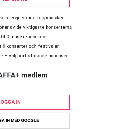
siva intervjuer med toppmusiker
sioner av de viktigaste konserterna
10 000 musikrecensioner
till konserter och festivaler
e – välj bort störande annonser
AFFA+ medlem
LOGGA IN
A IN MED GOOGLE