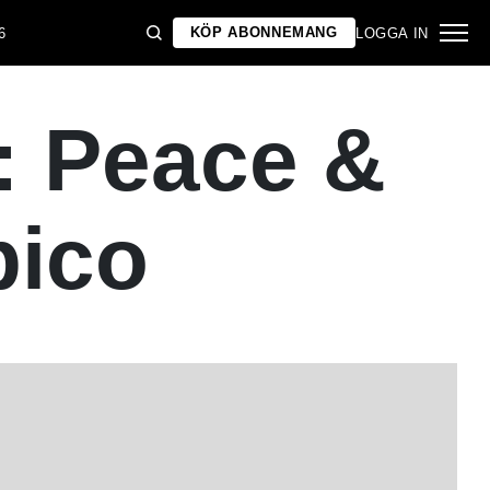
KÖP ABONNEMANG
6
LOGGA IN
: Peace &
pico