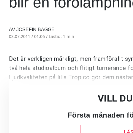
blir en förolämpnin
AV JOSEFIN BAGGE
03.07.2011 / 01:06 /
Lästid: 1 min
Det är verkligen märkligt, men framförallt s
två hela studioalbum och flitigt turnerande f
Ljudkvaliteten på lilla Tropico gör dem nästan t
VILL D
Första månaden för
LÄS