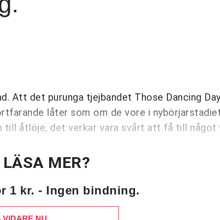
g.
ynd. Att det purunga tjejbandet Those Dancing Day
ortfarande låter som om de vore i nybörjarstadiet
ill åtlöje, det verkar vara svårt att få till något
U LÄSA MER?
 1 kr. - Ingen bindning.
 VIDARE NU