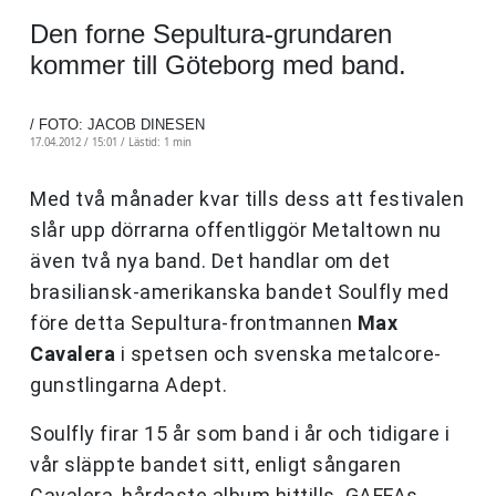
Den forne Sepultura-grundaren
kommer till Göteborg med band.
/ FOTO: JACOB DINESEN
17.04.2012 / 15:01 /
Lästid: 1 min
Med två månader kvar tills dess att festivalen
slår upp dörrarna offentliggör Metaltown nu
även två nya band. Det handlar om det
brasiliansk-amerikanska bandet Soulfly med
före detta Sepultura-frontmannen
Max
Cavalera
i spetsen och svenska metalcore-
gunstlingarna Adept.
Soulfly firar 15 år som band i år och tidigare i
vår släppte bandet sitt, enligt sångaren
Cavalera, hårdaste album hittills. GAFFAs