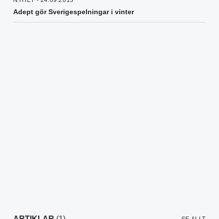
NYHET - 24.09.2013
Adept gör Sverigespelningar i vinter
ARTIKLAR
(1)