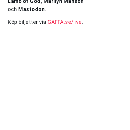
Lamb of God, Marilyn Manson
och
Mastodon
.
Köp biljetter via
GAFFA.se/live
.