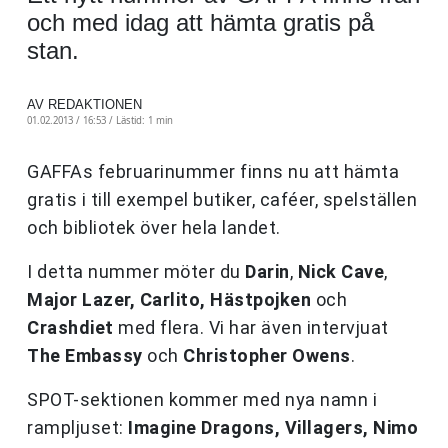
och med idag att hämta gratis på
stan.
AV REDAKTIONEN
01.02.2013 / 16:53 /
Lästid: 1 min
GAFFAs februarinummer finns nu att hämta
gratis i till exempel butiker, caféer, spelställen
och bibliotek över hela landet.
I detta nummer möter du
Darin
,
Nick Cave
,
Major Lazer, Carlito, Hästpojken
och
Crashdiet
med flera. Vi har även intervjuat
The Embassy
och
Christopher Owens
.
SPOT-sektionen kommer med nya namn i
rampljuset:
Imagine Dragons, Villagers, Nimo