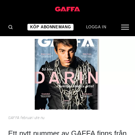
NYHET
GAFFA februari ute nu
KÖP ABONNEMANG
LOGGA IN
GAFFA februari ute nu
Ett nytt nummer av GAFFA finns från