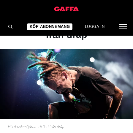
NYHET
Hårdrocksstjärna frikänd
KÖP ABONNEMANG
LOGGA IN
från dråp
Hårdrocksstjärna frikänd från dråp