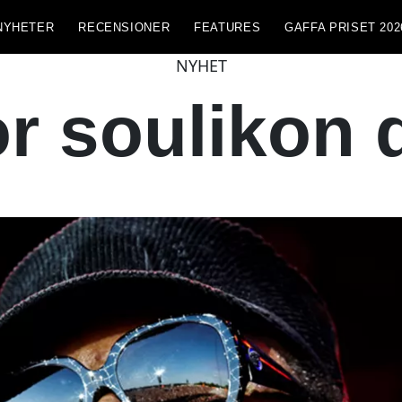
NYHETER
RECENSIONER
FEATURES
GAFFA PRISET 202
NYHET
or soulikon 