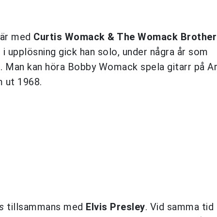
iär med
Curtis Womack & The Womack Brothe
t i upplösning gick han solo, under några år som
n
. Man kan höra Bobby Womack spela gitarr på A
 ut 1968.
s
tillsammans med
Elvis Presley
. Vid samma tid