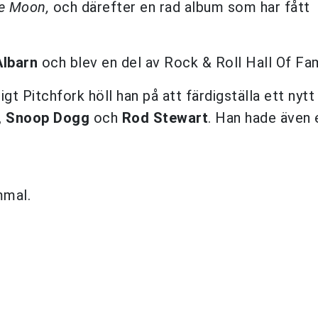
e Moon,
och därefter en rad album som har fått
lbarn
och blev en del av Rock & Roll Hall Of Fa
gt Pitchfork höll han på att färdigställa ett nyt
,
Snoop Dogg
och
Rod Stewart
. Han hade även 
mmal.