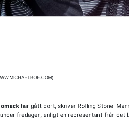
(WWW.MICHAELBOE.COM)
Womack
har gått bort, skriver Rolling Stone. Ma
nder fredagen, enligt en representant från det b