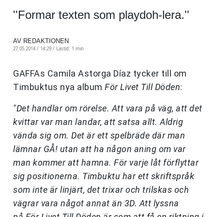
''Formar texten som playdoh-lera.''
AV REDAKTIONEN
27.05.2014 / 14:29 /
Lästid: 1 min
GAFFAs Camila Astorga Díaz tycker till om
Timbuktus nya album
För Livet Till Döden
:
"Det handlar om rörelse. Att vara på väg, att det
kvittar var man landar, att satsa allt. Aldrig
vända sig om. Det är ett spelbräde där man
lämnar GÅ! utan att ha någon aning om var
man kommer att hamna. För varje låt förflyttar
sig positionerna. Timbuktu har ett skriftspråk
som inte är linjärt, det trixar och trilskas och
vägrar vara något annat än 3D. Att lyssna
på För Livet Till Döden är som att få en riktning i