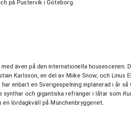
och på Pustervik i Göteborg.
na med även på den internationella housescenen. 
tian Karlsson, en del av Miike Snow, och Linus E
ar enbart en Sverigespelning inplanerad i år så v
 synthar och gigantiska refränger i låtar som
Ru
in en lördagkväll på Münchenbryggeriet.