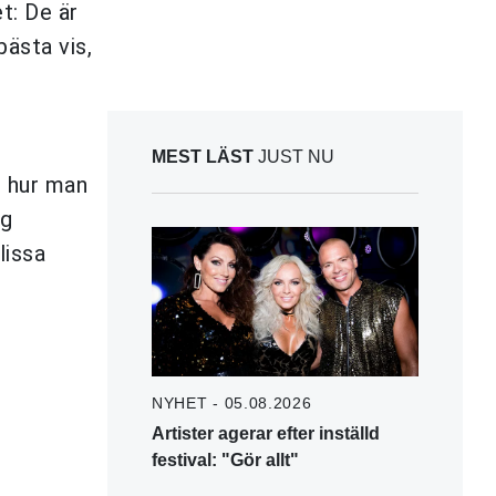
t: De är
bästa vis,
MEST LÄST
JUST NU
t hur man
ag
lissa
NYHET - 05.08.2026
Artister agerar efter inställd
festival: "Gör allt"