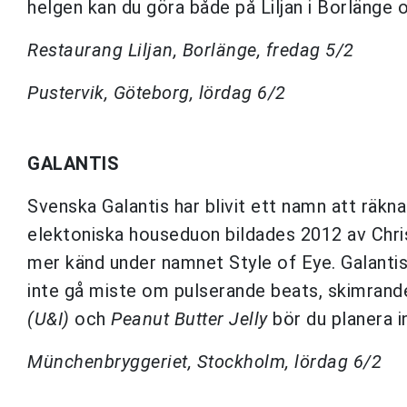
helgen kan du göra både på Liljan i Borlänge 
Restaurang Liljan, Borlänge, fredag 5/2
Pustervik, Göteborg, lördag 6/2
GALANTIS
Svenska Galantis har blivit ett namn att räk
elektoniska houseduon bildades 2012 av Chris
mer känd under namnet Style of Eye. Galantis h
inte gå miste om pulserande beats, skimrande
(U&I)
och
Peanut Butter Jelly
bör du planera 
M
ü
nchenbryggeriet, Stockholm, lördag 6/2