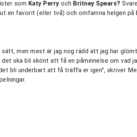
rtister som
Katy Perry
och
Britney Spears?
Svare
 ut en favorit (eller två) och omfamna helgen på 
sätt, men mest är jag nog rädd att jag har glöm
n det ska bli skönt att få en påminnelse om vad j
t bli underbart att få träffa er igen", skriver Me
elningar.