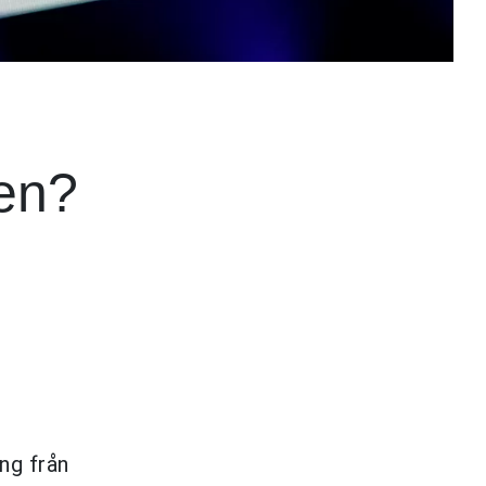
en?
ng från