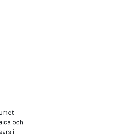
bumet
aica och
ears i