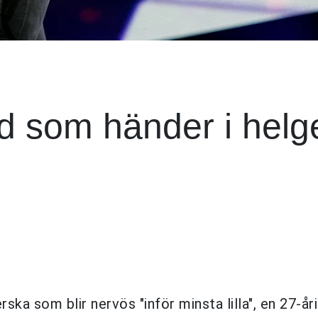
d som händer i helg
a som blir nervös "inför minsta lilla", en 27-åri