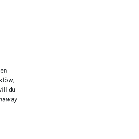
Den
klöw,
ill du
naway