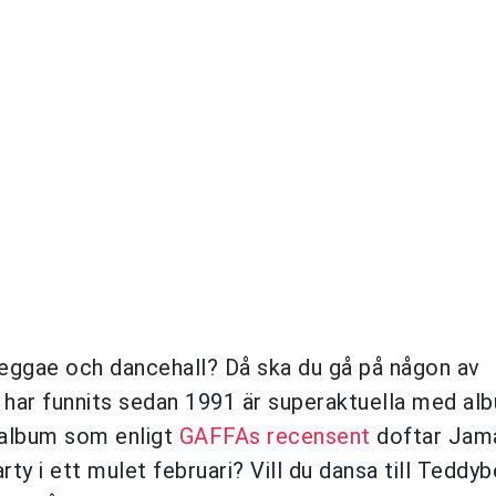
 reggae och dancehall? Då ska du gå på någon av
 har funnits sedan 1991 är superaktuella med al
t album som enligt
GAFFAs recensent
doftar Jam
ty i ett mulet februari? Vill du dansa till Teddyb