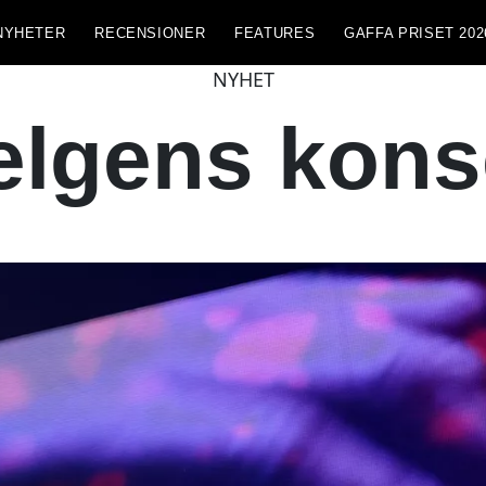
NYHETER
RECENSIONER
FEATURES
GAFFA PRISET 202
NYHET
elgens kons