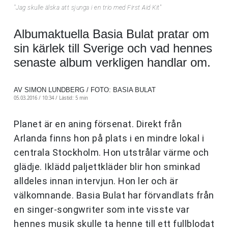
''Jag skulle älska att sjunga i en trio med First Aid Kit''
Albumaktuella Basia Bulat pratar om
sin kärlek till Sverige och vad hennes
senaste album verkligen handlar om.
AV SIMON LUNDBERG / FOTO: BASIA BULAT
05.03.2016 / 10:34 /
Lästid: 5 min
Planet är en aning försenat. Direkt från
Arlanda finns hon på plats i en mindre lokal i
centrala Stockholm. Hon utstrålar värme och
glädje. Iklädd paljettkläder blir hon sminkad
alldeles innan intervjun. Hon ler och är
välkomnande. Basia Bulat har förvandlats från
en singer-songwriter som inte visste var
hennes musik skulle ta henne till ett fullblodat