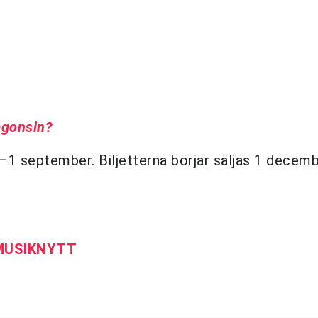
ågonsin?
–1 september. Biljetterna börjar säljas 1 decem
 MUSIKNYTT