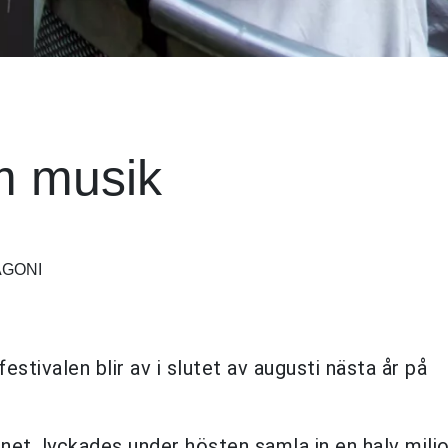
m musik
AGONI
stivalen blir av i slutet av augusti nästa år på
mnet, lyckades under hösten samla in en halv milj