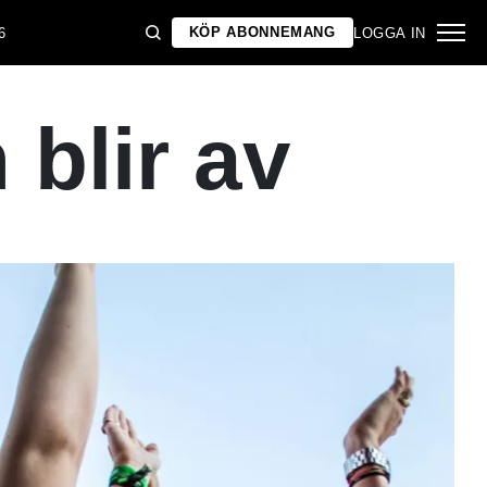
KÖP ABONNEMANG
6
LOGGA IN
 blir av