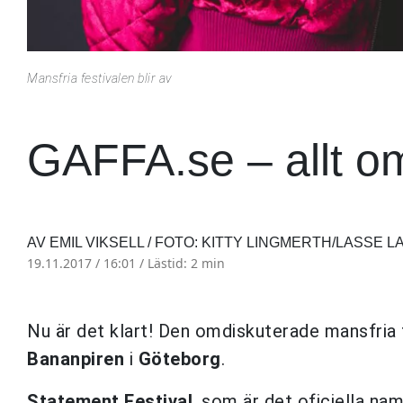
Mansfria festivalen blir av
GAFFA.se – allt o
AV EMIL VIKSELL / FOTO: KITTY LINGMERTH/LASSE L
19.11.2017 / 16:01 /
Lästid: 2 min
Nu är det klart! Den omdiskuterade mansfria fe
Bananpiren
i
Göteborg
.
Statement Festival
, som är det oficiella na