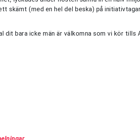
t skämt (med en hel del beska) på initiativtaga
val dit bara icke män är välkomna som vi kör tills
pelningar