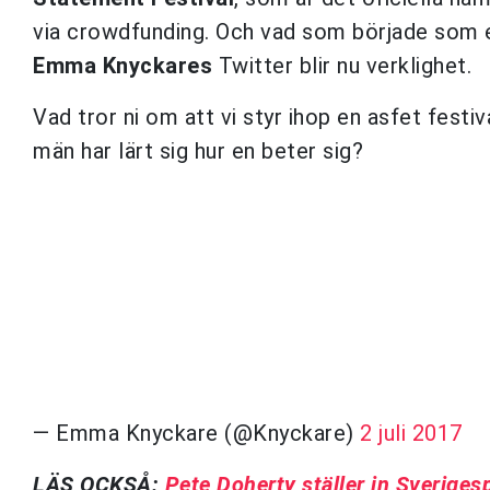
via crowdfunding. Och vad som började som et
Emma Knyckares
Twitter blir nu verklighet.
Vad tror ni om att vi styr ihop en asfet festi
män har lärt sig hur en beter sig?
— Emma Knyckare (@Knyckare)
2 juli 2017
LÄS OCKSÅ:
Pete Doherty ställer in Sveriges