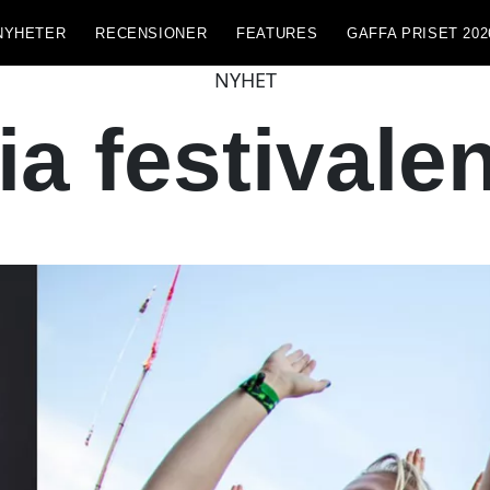
NYHETER
RECENSIONER
FEATURES
GAFFA PRISET 202
NYHET
a festivalen