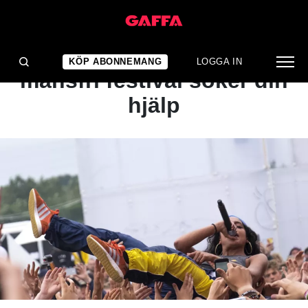
NYHET
Arrangörer bakom
KÖP ABONNEMANG
LOGGA IN
mansfri festival söker din
hjälp