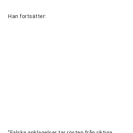
Han fortsätter:
"Falska anklagelser tar rösten från riktiga