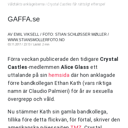
Våldtäkts-anklagelserna i Crystal Castles får rättsligt efterspel
GAFFA.se
AV EMIL VIKSELL / FOTO: STIAN SCHLØSSER MØLLER /
WWW.STIANSMOLLERFOTO.NO
03.11.2017 / 23:13 /
Lästid: 2 min
Förra veckan publicerade den tidigare
Crystal
Castles
-medlemmen
Alice Glass
ett
uttalande på sin
hemsida
där hon anklagade
förre bandkollegan Ethan Kath (vars riktiga
namn är Claudio Palmieri) för år av sexuella
övergrepp och våld.
Nu stämmer Kath sin gamla bandkollega,
tillika före detta flickvän, för förtal, skriver den
amerikanska nöjessajten
TMZ
. Crystal