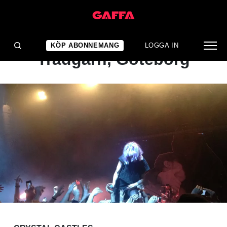
KONSERTRECENSION
Crystal Castles:
KÖP ABONNEMANG
LOGGA IN
Trädgårn, Göteborg