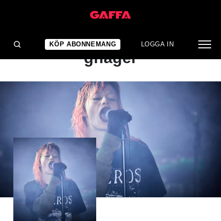
ALBUMRECENSION
Oförklarligt publiktapp
KÖP ABONNEMANG
LOGGA IN
gnager