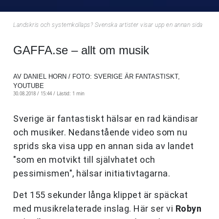
Landskris och systemkollaps? Svenska artister visar upp en annan sida
GAFFA.se – allt om musik
AV DANIEL HORN / FOTO: SVERIGE ÄR FANTASTISKT,
YOUTUBE
30.08.2018 / 15:44 /
Lästid: 1 min
Sverige är fantastiskt hälsar en rad kändisar
och musiker. Nedanstående video som nu
sprids ska visa upp en annan sida av landet
"som en motvikt till självhatet och
pessimismen", hälsar initiativtagarna.
Det 155 sekunder långa klippet är späckat
med musikrelaterade inslag. Här ser vi
Robyn