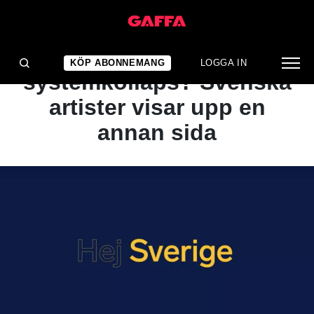
NYHET
Landskris och
KÖP ABONNEMANG
LOGGA IN
systemkollaps? Svenska
artister visar upp en
annan sida