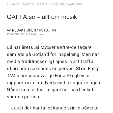
Så Mycket Bättre-artist ville inte ställa upp i gruppfotot
GAFFA.se – allt om musik
AV REDAKTIONEN / FOTO: TV4
12.06.2018 / 08:15 /
Lästid: 1 min
Då har årets
Så Mycket Bättre
-deltagare
samlats på Gotland för inspelning. Men när
media traditionsenligt bjöds in att träffa
stjärnorna saknades en person:
Stor
. Enligt
TV4:s pressansvarige Frida Skogh ville
rapparen inte medverka vid fotograferingen.
Något som aldrig tidigare har hänt enligt
samma person.
– Just i det här fallet kunde vi inte påverka