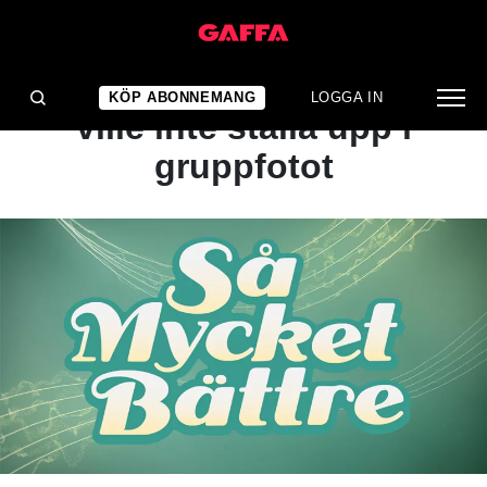
NYHET
Så Mycket Bättre-artist
KÖP ABONNEMANG
LOGGA IN
ville inte ställa upp i
gruppfotot