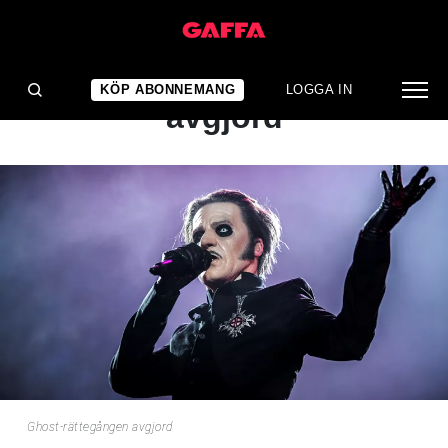
NYHET
Ghost-rättegången
KÖP ABONNEMANG
LOGGA IN
avgjord
Ghost-rättegången avgjord