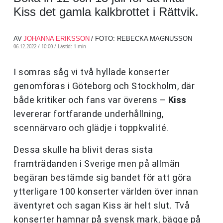
Kiss det gamla kalkbrottet i Rättvik.
AV
JOHANNA ERIKSSON
/ FOTO: REBECKA MAGNUSSON
06.12.2022 / 10:00 /
Lästid: 1 min
I somras såg vi två hyllade konserter
genomföras i Göteborg och Stockholm, där
både kritiker och fans var överens –
Kiss
levererar fortfarande underhållning,
scennärvaro och glädje i toppkvalité.
Dessa skulle ha blivit deras sista
framträdanden i Sverige men på allmän
begäran bestämde sig bandet för att göra
ytterligare 100 konserter världen över innan
äventyret och sagan Kiss är helt slut. Två
konserter hamnar på svensk mark, bägge på