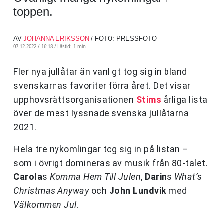
toppen.
AV
JOHANNA ERIKSSON
/ FOTO: PRESSFOTO
07.12.2022 / 16:18 /
Lästid: 1 min
Fler nya jullåtar än vanligt tog sig in bland
svenskarnas favoriter förra året. Det visar
upphovsrättsorganisationen
Stims
årliga lista
över de mest lyssnade svenska jullåtarna
2021.
Hela tre nykomlingar tog sig in på listan –
som i övrigt domineras av musik från 80-talet.
Carola
s
Komma Hem Till Julen
,
Darin
s
What’s
Christmas Anyway
och
John Lundvik
med
Välkommen Jul
.