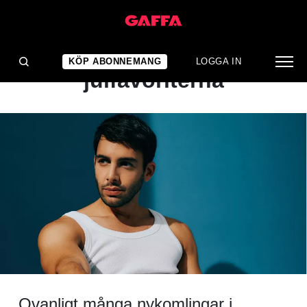
NYHET
Trendbrott bland
KÖP ABONNEMANG
LOGGA IN
julfavoriterna
Ovanligt många nykomlingar i