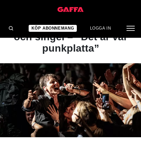
NYHET
Suede släpper nytt album
KÖP ABONNEMANG
LOGGA IN
och singel – ”Det är vår
punkplatta”