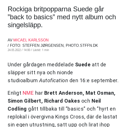
Rockiga britpopparna Suede går
”back to basics” med nytt album och
singelsläpp.
AV
MICAEL KARLSSON
/ FOTO: STEFFEN JØRGENSEN, PHOTO.STFFN.DK
24.05.2022 / 14:00 /
Lästid: 1 min
Under gårdagen meddelade
Suede
att de
släpper sitt nya och nionde
studioalbum
Autofication
den 16:e september.
Enligt
NME
har
Brett Anderson, Mat Osman,
Simon Gilbert, Richard Oakes
och
Neil
Codling
gått tillbaka till ”basics” och ”hyrt en
replokal i övergivna Kings Cross, där de lastat
sin egen utrustning, satt upp och lirat ihop