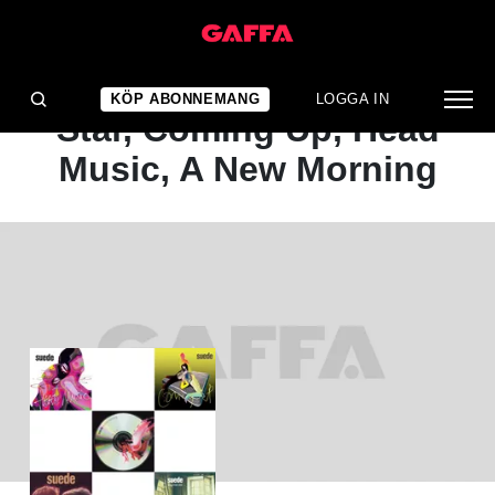
ALBUMRECENSION
Suede: Suede, Dog Man
KÖP ABONNEMANG
LOGGA IN
Star, Coming Up, Head
Music, A New Morning