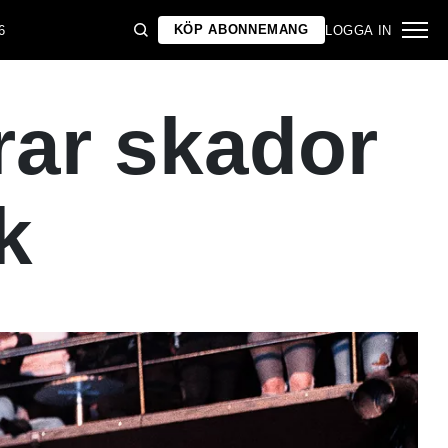
KÖP ABONNEMANG
6
LOGGA IN
rar skador
k