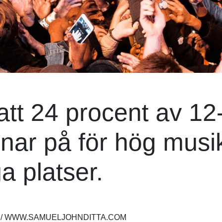
att 24 procent av 12
snar på för hög musi
a platser.
TA / WWW.SAMUELJOHNDITTA.COM