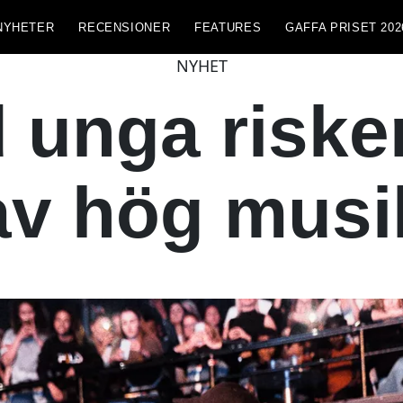
NYHETER
RECENSIONER
FEATURES
GAFFA PRISET 202
NYHET
d unga riske
av hög musi