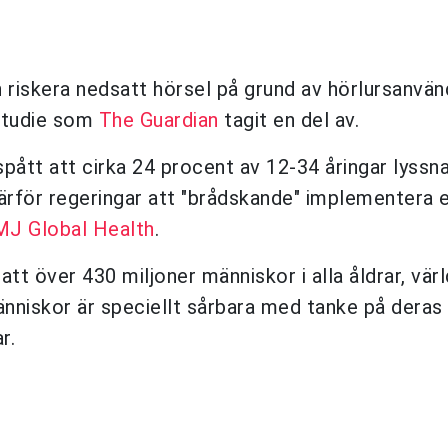
n riskera nedsatt hörsel på grund av hörlursanvän
 studie som
The Guardian
tagit en del av.
pått att cirka 24 procent av 12-34 åringar lyssn
rför regeringar att "brådskande" implementera e
J Global Health
.
t över 430 miljoner människor i alla åldrar, värl
nniskor är speciellt sårbara med tanke på deras
r.