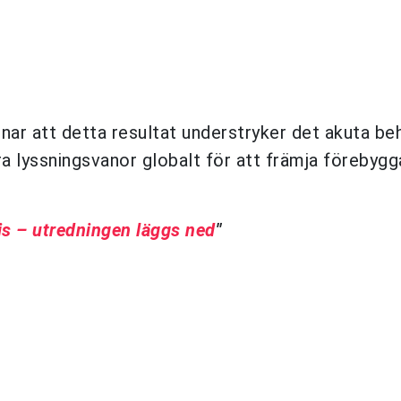
r att detta resultat understryker det akuta be
a lyssningsvanor globalt för att främja förebyg
is – utredningen läggs ned
"