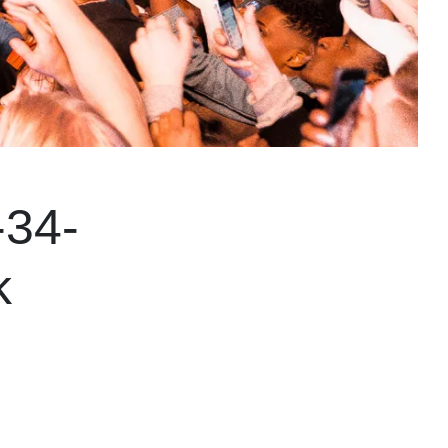
-34-
k