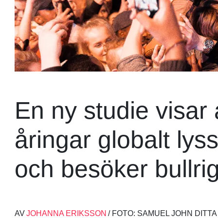
En ny studie visar 
åringar globalt lys
och besöker bullrig
AV
JOHANNA ERIKSSON
/ FOTO: SAMUEL JOHN DIT