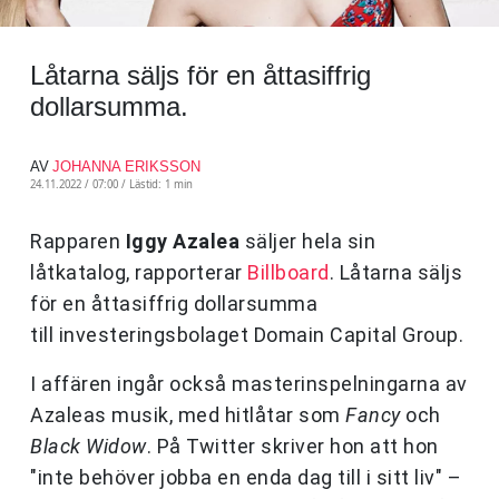
Låtarna säljs för en åttasiffrig
dollarsumma.
AV
JOHANNA ERIKSSON
24.11.2022 / 07:00 /
Lästid: 1 min
Rapparen
Iggy Azalea
säljer hela sin
låtkatalog, rapporterar
Billboard
. Låtarna säljs
för en åttasiffrig dollarsumma
till investeringsbolaget Domain Capital Group.
I affären ingår också masterinspelningarna av
Azaleas musik, med hitlåtar som
Fancy
och
Black Widow
. På Twitter skriver hon att hon
"inte behöver jobba en enda dag till i sitt liv" –