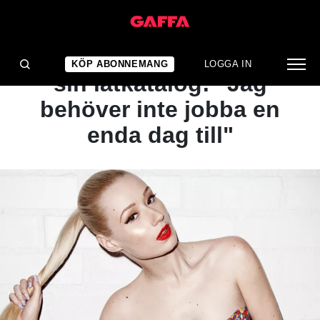
NYHET
Iggy Azalea säljer hela
KÖP ABONNEMANG
LOGGA IN
sin låtkatalog: "Jag
behöver inte jobba en
enda dag till"