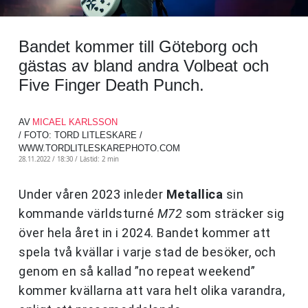
Bandet kommer till Göteborg och
gästas av bland andra Volbeat och
Five Finger Death Punch.
AV
MICAEL KARLSSON
/ FOTO: TORD LITLESKARE /
WWW.TORDLITLESKAREPHOTO.COM
28.11.2022 / 18:30 /
Lästid: 2 min
Under våren 2023 inleder
Metallica
sin
kommande världsturné
M72
som sträcker sig
över hela året in i 2024. Bandet kommer att
spela två kvällar i varje stad de besöker, och
genom en så kallad ”no repeat weekend”
kommer kvällarna att vara helt olika varandra,