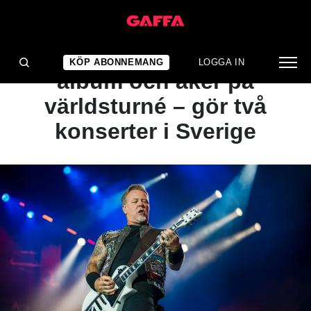
NYHET
Metallica släpper nytt
KÖP ABONNEMANG
LOGGA IN
album och åker på
världsturné – gör två
konserter i Sverige