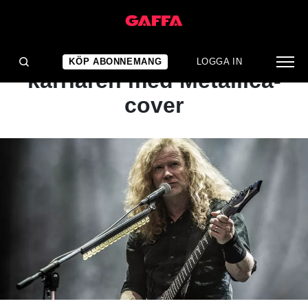
NYHET
Megadeth avslutar
KÖP ABONNEMANG
LOGGA IN
karriären med Metallica-
cover