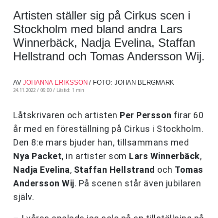
Artisten ställer sig på Cirkus scen i
Stockholm med bland andra Lars
Winnerbäck, Nadja Evelina, Staffan
Hellstrand och Tomas Andersson Wij.
AV
JOHANNA ERIKSSON
/ FOTO: JOHAN BERGMARK
24.11.2022 / 09:00 /
Lästid: 1 min
Låtskrivaren och artisten
Per Persson
firar 60
år med en föreställning på Cirkus i Stockholm.
Den 8:e mars bjuder han, tillsammans med
Nya Packet
, in artister som
Lars Winnerbäck
,
Nadja Evelina
,
Staffan Hellstrand
och
Tomas
Andersson Wij
. På scenen står även jubilaren
själv.