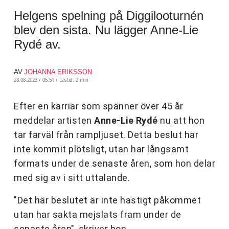
Helgens spelning på Diggilooturnén
blev den sista. Nu lägger Anne-Lie
Rydé av.
AV
JOHANNA ERIKSSON
28.08.2023 / 05:51 /
Lästid: 2 min
Efter en karriär som spänner över 45 år
meddelar artisten
Anne-Lie Rydé
nu att hon
tar farväl från rampljuset. Detta beslut har
inte kommit plötsligt, utan har långsamt
formats under de senaste åren, som hon delar
med sig av i sitt uttalande.
"Det här beslutet är inte hastigt påkommet
utan har sakta mejslats fram under de
senaste åren", skriver hon.