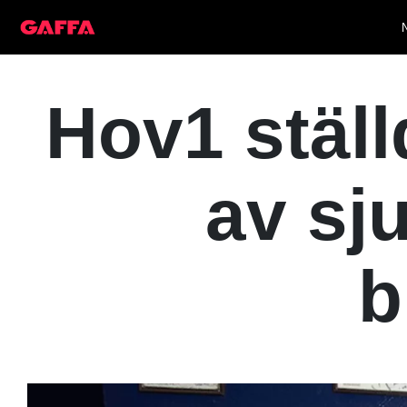
Hov1 ställ
av sj
b