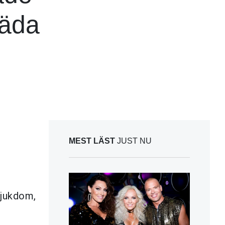
räda
MEST LÄST
JUST NU
sjukdom,