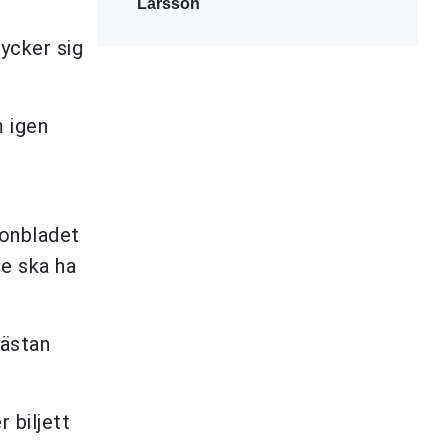
Larsson
ycker sig
m igen
tonbladet
de ska ha
nästan
 biljett