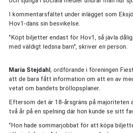
och sjunga i sociala medier undrar man hur sju
I kommentarsfältet under inlägget som Eksjö 
Hov1-dans sin besvikelse.
"Köpt biljetter endast för Hov1, så jävla dålig
med väldigt ledsna barn", skriver en person.
Maria Stejdahl
, ordförande i föreningen Fies
att de bara fått information om att en av med
vetat om bandets bröllopsplaner.
Eftersom det är 18-årsgräns på majoriteten a
två år på en spelning där hon kunde se sitt fa
"Hon hade sommarjobbat för att köpa biljette