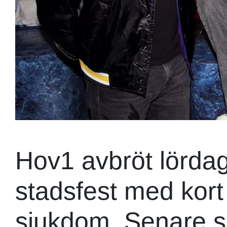
Hov1 avbröt lörda
stadsfest med kort
sjukdom. Senare s