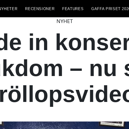
NYHETER
RECENSIONER
FEATURES
GAFFA PRISET 202
NYHET
de in konse
ukdom – nu 
röllopsvide