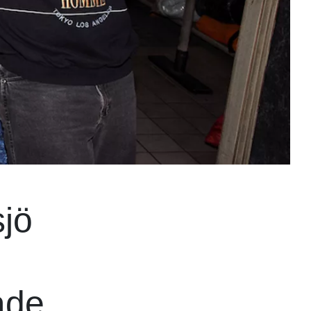
sjö
ade