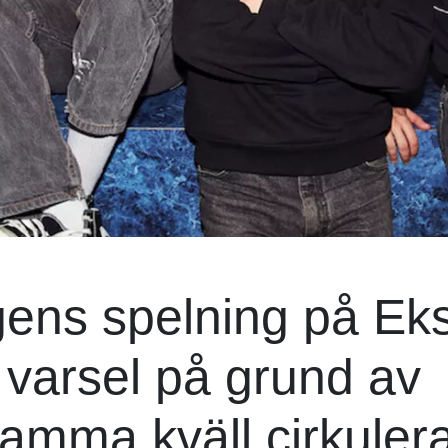
gens spelning på Ek
 varsel på grund av
amma kväll cirkuler