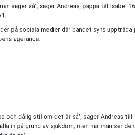
an säger så", säger Andreas, pappa till Isabel 1
v1.
der på sociala medier där bandet syns uppträda 
ppens agerande.
pa och dålig stil om det är så", säger Andreas till
tälla in på grund av sjukdom, men när man ser d