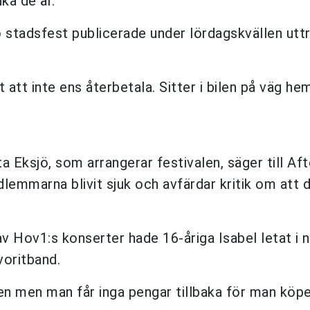
ka de är."
stadsfest publicerade under lördagskvällen uttr
t att inte ens återbetala. Sitter i bilen på väg he
ta Eksjö, som arrangerar festivalen, säger till Af
lemmarna blivit sjuk och avfärdar kritik om att 
v Hov1:s konserter hade 16-åriga Isabel letat i 
voritband.
n men man får inga pengar tillbaka för man köper