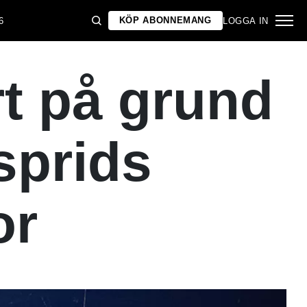
KÖP ABONNEMANG
6
LOGGA IN
rt på grund
sprids
or