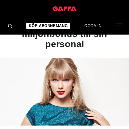
NYHET
Taylor Swift ger
KÖP ABONNEMANG
LOGGA IN
miljonbonus till sin
personal